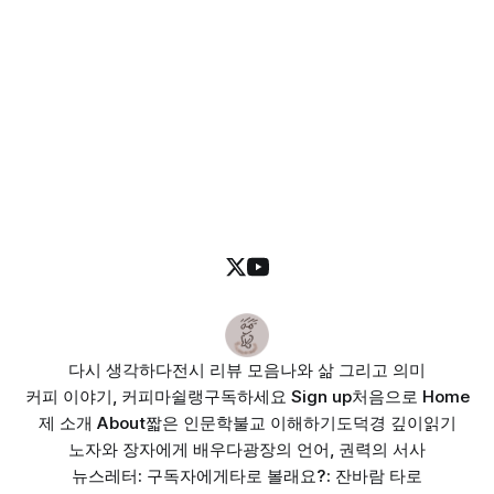
다시 생각하다
전시 리뷰 모음
나와 삶 그리고 의미
커피 이야기, 커피마쉴랭
구독하세요 Sign up
처음으로 Home
제 소개 About
짧은 인문학
불교 이해하기
도덕경 깊이읽기
노자와 장자에게 배우다
광장의 언어, 권력의 서사
뉴스레터: 구독자에게
타로 볼래요?: 잔바람 타로