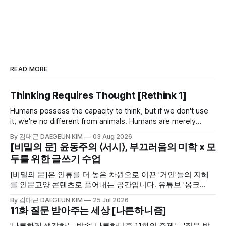
READ MORE
Thinking Requires Thought [Rethink 1]
Humans possess the capacity to think, but if we don't use
it, we're no different from animals. Humans are merely
animals with the capacity to think. Whether or not we use
By 김대근 DAEGEUN KIM
03 Aug 2026
that capacity is the fork in the road that determines our
[비밀의 문] 윤동주의 ⟨서시⟩, 부끄러움의 미학 x 모
humanity.
두를 위한 글쓰기 수업
[비밀의 문]은 인류를 더 높은 차원으로 이끈 '거인'들의 지혜
를 인문교양 콘텐츠로 풀어내는 공간입니다. 유튜브 '옹크
OnCr'에서 고품격 영상으로, 블로그 '바스락'에서 깊이 있는 해
By 김대근 DAEGEUN KIM
25 Jul 2026
설과 정리 노트로 여러분을 만납니다. [모두를 위한 글쓰기 수
11화 질문 받아주는 세상 [나른하니즘]
업]은 학생과 수험생들의 문해력 향상과 서술형 글쓰기 실전
연습을 돕기 위한 교육 활동으로 [비밀의 문]과 연계되어 제공
'나른하게 생각하는 방송' 나른하니즘 11화의 주제는 '질문 받