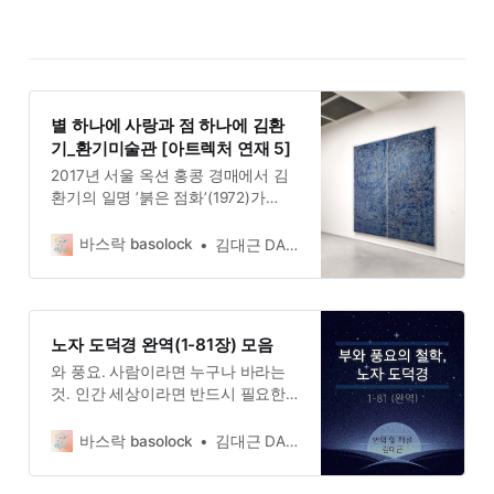
별 하나에 사랑과 점 하나에 김환
기_환기미술관 [아트렉처 연재 5]
2017년 서울 옥션 홍콩 경매에서 김
환기의 일명 ’붉은 점화’(1972)가
6,200만 홍콩달러(한화 약 85억 원)
에 낙찰되면서 세간의 이목을 집중시
바스락 basolock
김대근 DAEGEUN KIM
켰다. 그날 이후 김환기 작품은 다시
한 번 새롭게 조명되었고 덩달아 한
국의 현대 추상미술(특히 단색화)에
대한 세계의 관심도 높아졌다. 단연
노자 도덕경 완역(1-81장) 모음
코 김환기는 현대 한국 미술을 대표
와 풍요. 사람이라면 누구나 바라는
하는 주자 중 하나이다.
것. 인간 세상이라면 반드시 필요한
것. 그렇지만 단 한 번도 골고루 나누
어진 적 없던 것. 불평등의 근원이자
바스락 basolock
김대근 DAEGEUN KIM
갈등의 시초. 그래서 노자는 말한다.
욕심을 버리고 서로 빼앗고자 다투지