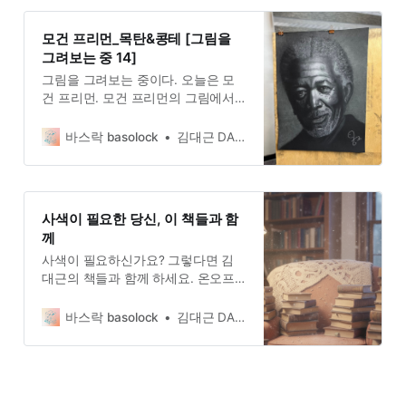
말며 서로를 보듬어주고 안아주라고.
이미 이 세상은 부와 풍요로 가득 차
모건 프리먼_목탄&콩테 [그림을
있는 곳이니, 제발 그만하라고. 멈추
그려보는 중 14]
라고. 이것이 노자의 메시지이자 도
그림을 그려보는 중이다. 오늘은 모
덕경의 주제이다.
건 프리먼. 모건 프리먼의 그림에서
그리기 가장 어려웠던 부분은 그의
곱슬곱슬한 흑인 특유의 머리카락이
바스락 basolock
김대근 DAEGEUN KIM
었다.
사색이 필요한 당신, 이 책들과 함
께
사색이 필요하신가요? 그렇다면 김
대근의 책들과 함께 하세요. 온오프
라인 서점에서 구매할 수 있답니다.
바스락 basolock
김대근 DAEGEUN KIM