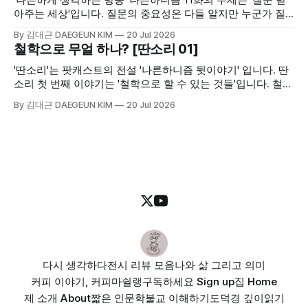
합니다.
아주는 세상'입니다. 질문의 중요성은 다들 알지만 누군가 질
문을 하면 이를 쉽게 받아주는지는 의문입니다. 서로가 서로에
By 김대근 DAEGEUN KIM
20 Jul 2026
게 질문하는 것이 어렵고 꺼려지는 세상이라면 그 어떤 누구가
철학으로 무얼 하나? [딴소리 01]
질문을 던질 수 있을까요. 나른하니즘 11화에서는 여기에 대해
생각해 보는 시간을 가져보았습니다.
'딴소리'는 팟캐스트의 전설 '나른하니즘 뒷이야기' 입니다. 딴
소리 첫 번째 이야기는 '철학으로 할 수 있는 것들'입니다. 철학
의 중요성이나 가치가 점점 떨어져가는 현대 사회에서 철학으
By 김대근 DAEGEUN KIM
20 Jul 2026
로 할 수 있는 것들, 그리고 저 자신이 할 수 있는 것들에 대해
생각해 보는 시간을 가졌습니다.
다시 생각하다
전시 리뷰 모음
나와 삶 그리고 의미
커피 이야기, 커피마쉴랭
구독하세요 Sign up
집 Home
제 소개 About
짧은 인문학
불교 이해하기
도덕경 깊이읽기