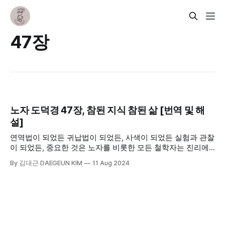
47장
노자 도덕경 47장, 참된 지식 참된 삶 [번역 및 해
설]
연역법이 되었든 귀납법이 되었든, 사색이 되었든 실험과 관찰
이 되었든, 중요한 것은 노자를 비롯한 모든 철학자는 진리에
도달하고자 했던 사람들이라는 데 있다. 그 목적은 남들보다
By 김대근 DAEGEUN KIM
11 Aug 2024
더 똑똑해지거나, 권력을 얻거나, 큰 이익을 얻고자 하는 것이
아니라, 그 참된 믿음으로 참된 삶을 꾸려가고자 했다. 그것이
참된 부와 풍요이기 때문이다. 노자는 이를 ‘도’라는 이름으로
불렀다.