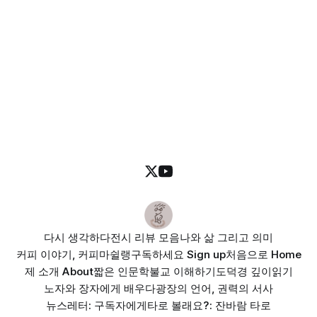
다시 생각하다
전시 리뷰 모음
나와 삶 그리고 의미
커피 이야기, 커피마쉴랭
구독하세요 Sign up
처음으로 Home
제 소개 About
짧은 인문학
불교 이해하기
도덕경 깊이읽기
노자와 장자에게 배우다
광장의 언어, 권력의 서사
뉴스레터: 구독자에게
타로 볼래요?: 잔바람 타로