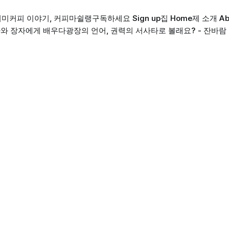
의미
커피 이야기, 커피마쉴랭
구독하세요 Sign up
집 Home
제 소개 Ab
와 장자에게 배우다
광장의 언어, 권력의 서사
타로 볼래요? - 잔바람