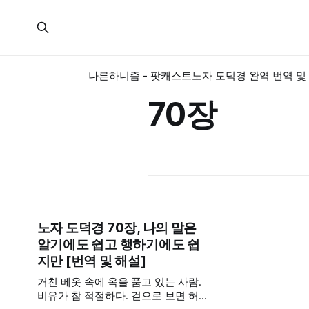
나른하니즘 - 팟캐스트
노자 도덕경 완역 번역 및 
70장
노자 도덕경 70장, 나의 말은
알기에도 쉽고 행하기에도 쉽
지만 [번역 및 해설]
거친 베옷 속에 옥을 품고 있는 사람.
비유가 참 적절하다. 겉으로 보면 허