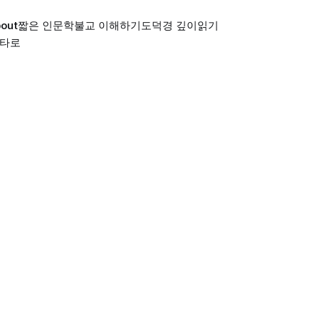
out
짧은 인문학
불교 이해하기
도덕경 깊이읽기
 타로