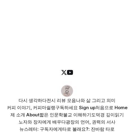
다시 생각하다
전시 리뷰 모음
나와 삶 그리고 의미
커피 이야기, 커피마쉴랭
구독하세요 Sign up
처음으로 Home
제 소개 About
짧은 인문학
불교 이해하기
도덕경 깊이읽기
노자와 장자에게 배우다
광장의 언어, 권력의 서사
뉴스레터: 구독자에게
타로 볼래요?: 잔바람 타로