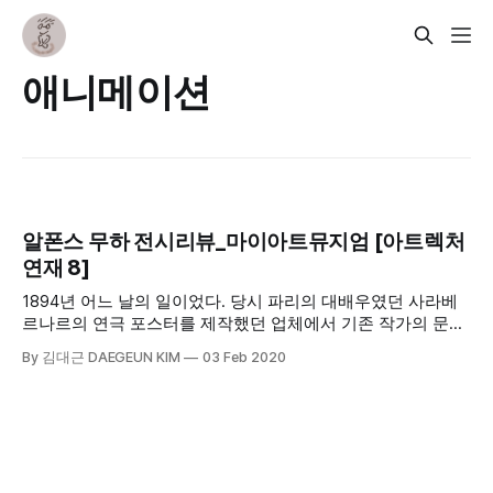
애니메이션
알폰스 무하 전시리뷰_마이아트뮤지엄 [아트렉처
연재 8]
1894년 어느 날의 일이었다. 당시 파리의 대배우였던 사라베
르나르의 연극 포스터를 제작했던 업체에서 기존 작가의 문제
로 급하게 그림을 그려줄 사람이 필요했다. 알폰스 무하가 기
By 김대근 DAEGEUN KIM
03 Feb 2020
회를 잡은 것이었다. 그것은 곧 파리 시내를 떠들썩하게 만들
사건이었다. 알폰스 무하는 상하로 긴 걸개 그림 형식에 그리
스 여신의 자태를 통해 배우를 돋보이게 만들었다.