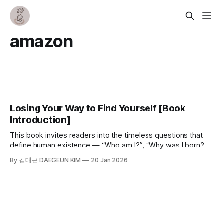
amazon
Losing Your Way to Find Yourself [Book
Introduction]
This book invites readers into the timeless questions that
define human existence — “Who am I?”, “Why was I born?”,
and “Why must I live?” For those who carry deep and
By 김대근 DAEGEUN KIM
20 Jan 2026
restless questions, Losing Your Way to Find Yourself offers
a moment of quiet contemplation — a pause between one
step and the next.