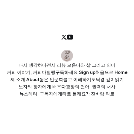
다시 생각하다
전시 리뷰 모음
나와 삶 그리고 의미
커피 이야기, 커피마쉴랭
구독하세요 Sign up
처음으로 Home
제 소개 About
짧은 인문학
불교 이해하기
도덕경 깊이읽기
노자와 장자에게 배우다
광장의 언어, 권력의 서사
뉴스레터: 구독자에게
타로 볼래요?: 잔바람 타로