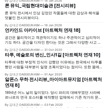
By 김대근 DAEGEUN KIM
16 Jan 2026
론 뮤익_국립현대미술관 [전시리뷰]
론 뮤익 전시에서 인상 깊었던 작품들에 대한 감상과 해석을
덧붙인 전시리뷰이다.
By 김대근 DAEGEUN KIM
16 Jan 2026
언카인드 아카이브 [아트렉처 연재 18]
공간은 물리적이고 객관적이기도 하나 주관적이고 심리적이
기도 하다. 공간을 디자인 한다는 것은 그래서 다양한 사고 실
험과 느낌의 구현, 상상을 통한 구상과 실현, 그리고 인간과 문
By 김대근 DAEGEUN KIM
31 Oct 2020
명에 대한 이해가 동반되어야 한다.
타투, 예술로의 변신_인사1길 [아트렉처 연재 10]
타투에 대한 부정적 인식이 강했던 이유에는 한국에서 타투를
했던 사람들 대부분이 일명 조폭이었다는 점이다. 또한 몸에다
무언가를 새긴다는 일에 대한 문화적 거부감도 있었다. 사회적
By 김대근 DAEGEUN KIM
01 Apr 2020
인식은 매우 부정적이고 이것이 나아지는 데에는 오랜 시간이
알폰스 무하 전시리뷰_마이아트뮤지엄 [아트렉처
필요할 것으로 보인다. 물론 시간이 흐른다 해도 이에 반대하
연재 8]
는 사람은 여전할 것이다.
1894년 어느 날의 일이었다. 당시 파리의 대배우였던 사라베
르나르의 연극 포스터를 제작했던 업체에서 기존 작가의 문제
로 급하게 그림을 그려줄 사람이 필요했다. 알폰스 무하가 기
By 김대근 DAEGEUN KIM
03 Feb 2020
회를 잡은 것이었다. 그것은 곧 파리 시내를 떠들썩하게 만들