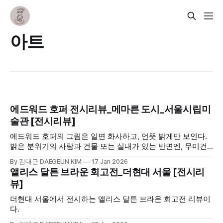
아트
에드워드 호퍼 전시리뷰_메마른 도시_서울시립미
술관 [전시리뷰]
에드워드 호퍼의 그림은 일면 화사하고, 언뜻 밝게만 보인다.
밝은 분위기의 사람과 건물 또는 실내가 있는 반면엔, 무미건
조한 도시의 뒷면과 사람들의 이면이 짙게 드리워져 있다. 사
By 김대근 DAEGEUN KIM
17 Jan 2026
람들이 있고 조명이 있고 햇살이 비추고 그늘이 없다 하지만,
앨리스 달튼 브라운 회고전_더현대 서울 [전시리
그 사람들은 표정이 없고 눈빛은 어딘가 모를 곳을 응시하고
뷰]
있다. 서로가 서로의 눈빛을 쳐다보는 것이 아니라 각자 다른
곳을 쳐다보며 각자의 일을 하거나 각자의 감상에 빠져 있다.
더현대 서울에서 전시하는 앨리스 달튼 브라운 회고전 리뷰이
다.