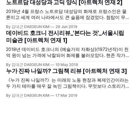
노트르담 대성당과 고딕 양식 [아트렉처 연재 2]
사건이었다. 알폰스 무하는 상하로 긴 걸개 그림 형식에 그리
스 여신의 자태를 통해 배우를 돋보이게 만들었다.
2019년 4월 프랑스 노트르담 대성당의 화재로 프랑스인은 물
론이고 세계 여러 나라에서도 큰 슬픔에 잠겼었다. 첨탑이 무
너지는 걸 그대로 지켜봐야 했던 사람들에게 이는 큰 충격이었
By 김대근 DAEGEUN KIM
29 Jun 2019
다. 프랑스 마크롱 대통령은 “우리의 일부가 불탔다.”며 “노트
데이비드 호크니 전시리뷰_'본다는 것'_서울시립
르담 대성당은 우리의 역사이자 문학, 정신의 일부이고 위대한
미술관 [아트렉처 연재 1]
사건들이 일어난 장소이자 우리 삶의 중심”이었다는 말로 안
타까움을 표했다.
2018년 데이비드 호크니의 ⟨예술가의 자화상⟩(1972년작)이 천
억 원이 넘는 가격에 낙찰되어 화제를 불러모았다. 현존 작가
의 작품가 중 최고 기록이다. 그렇지만 작품의 가격보다 더 주
By 김대근 DAEGEUN KIM
10 May 2019
목하고 싶은 건 80세가 넘은 그가 열정적으로 작품을 만드는
누가 진짜 나일까? 그림책 리뷰 [아트렉처 연재 3]
현역의 예술가라는 점이다. 게다가 최첨단 미디어 중 하나인
아이패드로 작품을 만들기까지 하다니.
《누가 진짜 나일까?》는 미래의 노동 현장과 복제인간이라는
두 가지 테마를 매우 잘 녹인 그림책이다. 무엇보다 스토리가
특별하다. 일이 힘들고 의미가 없던 '나'는 이를 사장에게 이야
By 김대근 DAEGEUN KIM
17 Mar 2019
기했고, 사장은 그런 걱정 따위는 할 것 없다며 '나'를
'DUPLEX'라는 곳으로 보낸다.