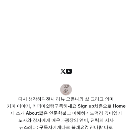
다시 생각하다
전시 리뷰 모음
나와 삶 그리고 의미
커피 이야기, 커피마쉴랭
구독하세요 Sign up
처음으로 Home
제 소개 About
짧은 인문학
불교 이해하기
도덕경 깊이읽기
노자와 장자에게 배우다
광장의 언어, 권력의 서사
뉴스레터: 구독자에게
타로 볼래요?: 잔바람 타로