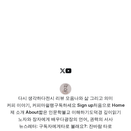
다시 생각하다
전시 리뷰 모음
나와 삶 그리고 의미
커피 이야기, 커피마쉴랭
구독하세요 Sign up
처음으로 Home
제 소개 About
짧은 인문학
불교 이해하기
도덕경 깊이읽기
노자와 장자에게 배우다
광장의 언어, 권력의 서사
뉴스레터: 구독자에게
타로 볼래요?: 잔바람 타로