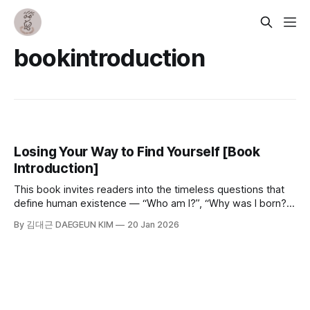
bookintroduction
Losing Your Way to Find Yourself [Book
Introduction]
This book invites readers into the timeless questions that
define human existence — “Who am I?”, “Why was I born?”,
and “Why must I live?” For those who carry deep and
By 김대근 DAEGEUN KIM
20 Jan 2026
restless questions, Losing Your Way to Find Yourself offers
a moment of quiet contemplation — a pause between one
step and the next.