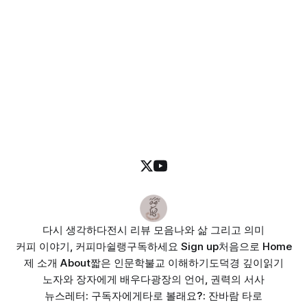
다시 생각하다
전시 리뷰 모음
나와 삶 그리고 의미
커피 이야기, 커피마쉴랭
구독하세요 Sign up
처음으로 Home
제 소개 About
짧은 인문학
불교 이해하기
도덕경 깊이읽기
노자와 장자에게 배우다
광장의 언어, 권력의 서사
뉴스레터: 구독자에게
타로 볼래요?: 잔바람 타로