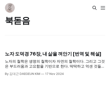
북돋음
노자 도덕경 76장, 내 삶을 껴안기 [번역 및 해설]
노자의 철학은 생명의 철학이자 자연의 철학이다. 그리고 그것
은 부드러움과 고요함을 기반으로 한다. 딱딱하고 억센 것들은
버리지면 재생이 불가능하다. 나무에 달린 잎도 떨어지면 생명
By 김대근 DAEGEUN KIM
17 Nov 2024
력이 사라지면서 쉽게 바스라진다. 사람이든 동물이든 죽음이
가까워지면 딱딱하게 굳어간다.