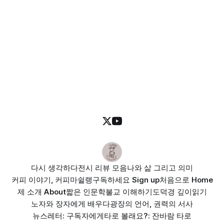
다시 생각하다
전시 리뷰 모음
나와 삶 그리고 의미
커피 이야기, 커피마쉴랭
구독하세요 Sign up
처음으로 Home
제 소개 About
짧은 인문학
불교 이해하기
도덕경 깊이읽기
노자와 장자에게 배우다
광장의 언어, 권력의 서사
뉴스레터: 구독자에게
타로 볼래요?: 잔바람 타로