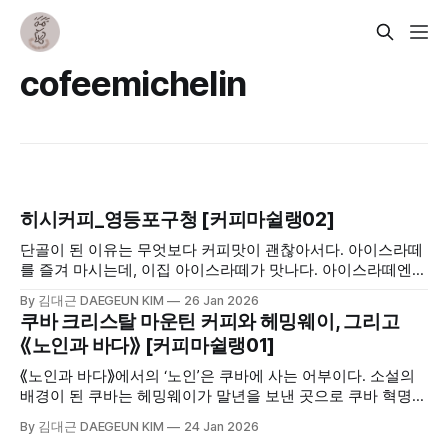
cofeemichelin
히시커피_영등포구청 [커피마쉴랭02]
단골이 된 이유는 무엇보다 커피맛이 괜찮아서다. 아이스라떼
를 즐겨 마시는데, 이집 아이스라떼가 맛나다. 아이스라떼엔
두 종류가 있다. 고소하거나 묵직한 느낌의 아이스라떼와 신맛
By 김대근 DAEGEUN KIM
26 Jan 2026
이 첨가된 가벼운 느낌의 아이스라떼. 히시카페는 이 둘이 적
쿠바 크리스탈 마운틴 커피와 헤밍웨이, 그리고
절히 조화된 느낌이다.
⟪노인과 바다⟫ [커피마쉴랭01]
⟪노인과 바다⟫에서의 ‘노인’은 쿠바에 사는 어부이다. 소설의
배경이 된 쿠바는 헤밍웨이가 말년을 보낸 곳으로 쿠바 혁명과
체 게바라, 그리고 사회주의 정치 체제, 또한 아름다운 해변과
By 김대근 DAEGEUN KIM
24 Jan 2026
알록달록한 색감으로 유명하다. 그리고 이곳엔 커피가 있다.