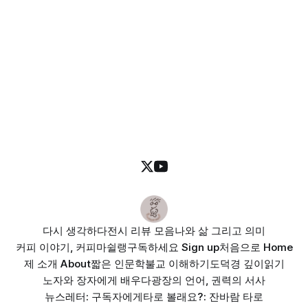
다시 생각하다
전시 리뷰 모음
나와 삶 그리고 의미
커피 이야기, 커피마쉴랭
구독하세요 Sign up
처음으로 Home
제 소개 About
짧은 인문학
불교 이해하기
도덕경 깊이읽기
노자와 장자에게 배우다
광장의 언어, 권력의 서사
뉴스레터: 구독자에게
타로 볼래요?: 잔바람 타로