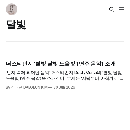
달빛
더스티먼지 '별빛 달빛 노을빛'(연주 음악) 소개
'먼지 속에 피어난 음악' 더스티먼지 DustyMunzi의 '별빛 달빛
노을빛'(연주 음악)을 소개한다. 부제는 '저녁부터 아침까지' 컨
셉으로, 저녁 노을과 별빛과 달빛으로 물드는 깊은 밤까지를
By 김대근 DAEGEUN KIM
30 Jun 2026
음악의 배경으로 삼았다.