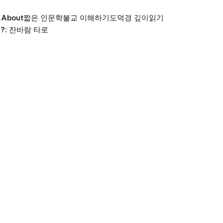
About
짧은 인문학
불교 이해하기
도덕경 깊이읽기
?: 잔바람 타로