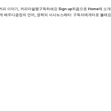
커피 이야기, 커피마쉴랭
구독하세요 Sign up
처음으로 Home
제 소개 
게 배우다
광장의 언어, 권력의 서사
뉴스레터: 구독자에게
타로 볼래요