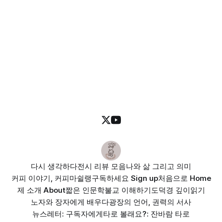
다시 생각하다
전시 리뷰 모음
나와 삶 그리고 의미
커피 이야기, 커피마쉴랭
구독하세요 Sign up
처음으로 Home
제 소개 About
짧은 인문학
불교 이해하기
도덕경 깊이읽기
노자와 장자에게 배우다
광장의 언어, 권력의 서사
뉴스레터: 구독자에게
타로 볼래요?: 잔바람 타로