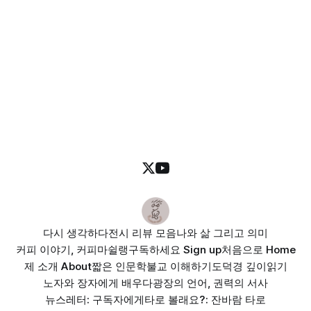
다시 생각하다
전시 리뷰 모음
나와 삶 그리고 의미
커피 이야기, 커피마쉴랭
구독하세요 Sign up
처음으로 Home
제 소개 About
짧은 인문학
불교 이해하기
도덕경 깊이읽기
노자와 장자에게 배우다
광장의 언어, 권력의 서사
뉴스레터: 구독자에게
타로 볼래요?: 잔바람 타로