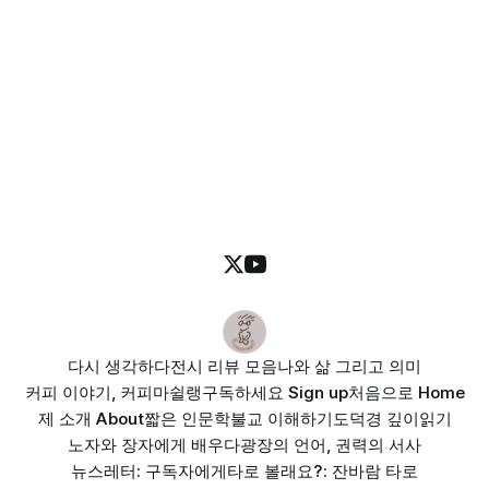
다시 생각하다
전시 리뷰 모음
나와 삶 그리고 의미
커피 이야기, 커피마쉴랭
구독하세요 Sign up
처음으로 Home
제 소개 About
짧은 인문학
불교 이해하기
도덕경 깊이읽기
노자와 장자에게 배우다
광장의 언어, 권력의 서사
뉴스레터: 구독자에게
타로 볼래요?: 잔바람 타로