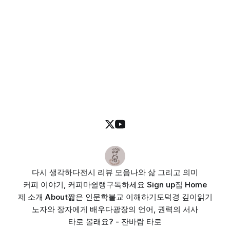
다시 생각하다
전시 리뷰 모음
나와 삶 그리고 의미
커피 이야기, 커피마쉴랭
구독하세요 Sign up
집 Home
제 소개 About
짧은 인문학
불교 이해하기
도덕경 깊이읽기
노자와 장자에게 배우다
광장의 언어, 권력의 서사
타로 볼래요? - 잔바람 타로