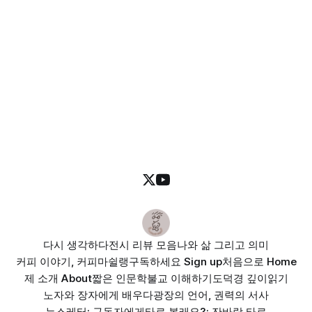
다시 생각하다
전시 리뷰 모음
나와 삶 그리고 의미
커피 이야기, 커피마쉴랭
구독하세요 Sign up
처음으로 Home
제 소개 About
짧은 인문학
불교 이해하기
도덕경 깊이읽기
노자와 장자에게 배우다
광장의 언어, 권력의 서사
뉴스레터: 구독자에게
타로 볼래요?: 잔바람 타로