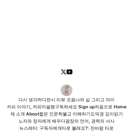
다시 생각하다
전시 리뷰 모음
나와 삶 그리고 의미
커피 이야기, 커피마쉴랭
구독하세요 Sign up
처음으로 Home
제 소개 About
짧은 인문학
불교 이해하기
도덕경 깊이읽기
노자와 장자에게 배우다
광장의 언어, 권력의 서사
뉴스레터: 구독자에게
타로 볼래요?: 잔바람 타로