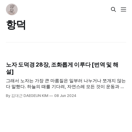
항덕
노자 도덕경 28장, 조화롭게 이루다 [번역 및 해
설]
그래서 노자는 가장 큰 마름질은 일부러 나누거나 쪼개지 않는
다 말했다. 하늘의 때를 기다려, 자연스레 모든 것이 운동과 변
화를 시작할 때에 맞춰 일을 벌인다. 그리하여 현자는 힘들이
By 김대근 DAEGEUN KIM
08 Jun 2024
지 않고 무리없이 세상을 이끌어나간다. 그의 다스림을 받는
백성들 역시 태평성대를 누릴 수 있다.