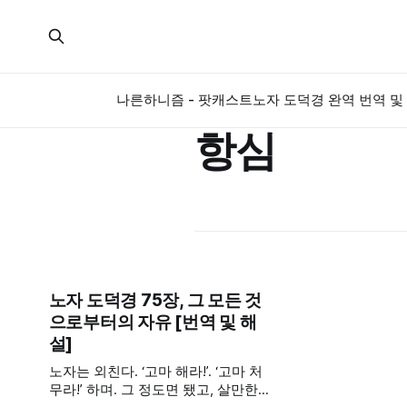
나른하니즘 - 팟캐스트
노자 도덕경 완역 번역 및 
항심
노자 도덕경 75장, 그 모든 것
으로부터의 자유 [번역 및 해
설]
노자는 외친다. ‘고마 해라!’. ‘고마 처
무라!’ 하며. 그 정도면 됐고, 살만한데