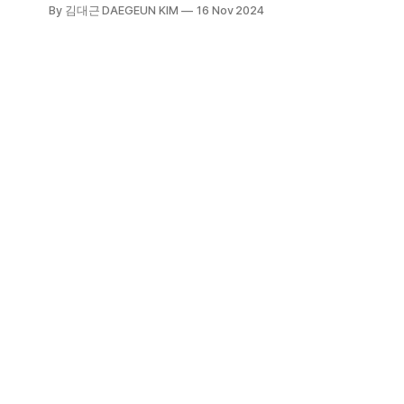
뭔 욕심이냐며 호소한다. ‘삶을 귀하게
By 김대근 DAEGEUN KIM
16 Nov 2024
여긴다’는 것은 반어적 표현으로 보아
야 한다. 밥 한 그릇 더 먹고, 밥에 금
가루라도 뿌려먹는다고 인생이 더 낫
고, 그런다고 영생을 누리는 것도 아
니다. 대체 뭘 얼마나 잘 살겠다고!