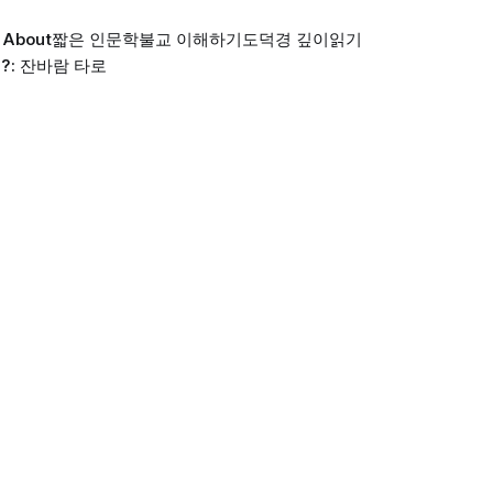
About
짧은 인문학
불교 이해하기
도덕경 깊이읽기
?: 잔바람 타로