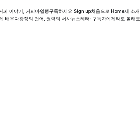
커피 이야기, 커피마쉴랭
구독하세요 Sign up
처음으로 Home
제 소개 
게 배우다
광장의 언어, 권력의 서사
뉴스레터: 구독자에게
타로 볼래요