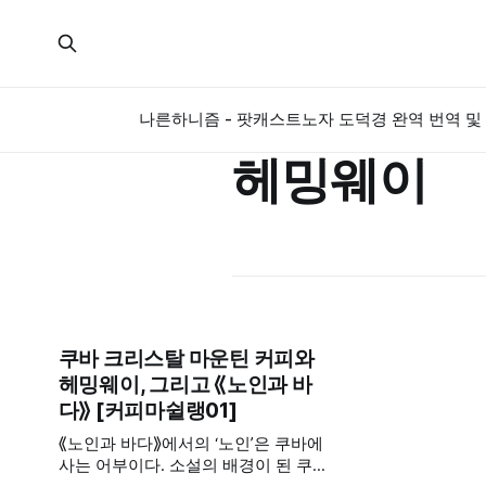
나른하니즘 - 팟캐스트
노자 도덕경 완역 번역 및 
헤밍웨이
쿠바 크리스탈 마운틴 커피와
헤밍웨이, 그리고 ⟪노인과 바
다⟫ [커피마쉴랭01]
⟪노인과 바다⟫에서의 ‘노인’은 쿠바에
사는 어부이다. 소설의 배경이 된 쿠