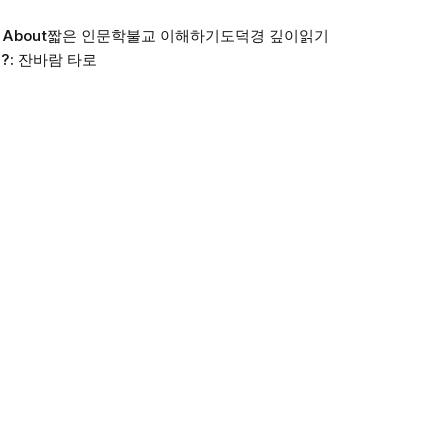
About
짧은 인문학
불교 이해하기
도덕경 깊이읽기
?: 잔바람 타로