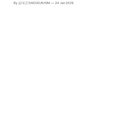
바는 헤밍웨이가 말년을 보낸 곳으로
By 김대근 DAEGEUN KIM
24 Jan 2026
쿠바 혁명과 체 게바라, 그리고 사회
주의 정치 체제, 또한 아름다운 해변
과 알록달록한 색감으로 유명하다. 그
리고 이곳엔 커피가 있다. 바로 쿠바
크리스털 마운틴. 헤밍웨이가 즐겼던
커피 중 하나이다.