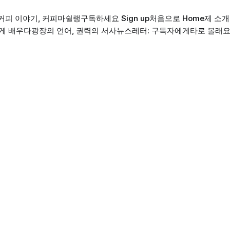
커피 이야기, 커피마쉴랭
구독하세요 Sign up
처음으로 Home
제 소개 
게 배우다
광장의 언어, 권력의 서사
뉴스레터: 구독자에게
타로 볼래요