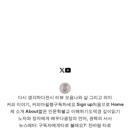
다시 생각하다
전시 리뷰 모음
나와 삶 그리고 의미
커피 이야기, 커피마쉴랭
구독하세요 Sign up
처음으로 Home
제 소개 About
짧은 인문학
불교 이해하기
도덕경 깊이읽기
노자와 장자에게 배우다
광장의 언어, 권력의 서사
뉴스레터: 구독자에게
타로 볼래요?: 잔바람 타로