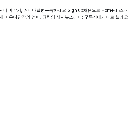
커피 이야기, 커피마쉴랭
구독하세요 Sign up
처음으로 Home
제 소개 
게 배우다
광장의 언어, 권력의 서사
뉴스레터: 구독자에게
타로 볼래요