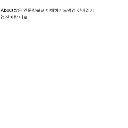
About
짧은 인문학
불교 이해하기
도덕경 깊이읽기
?: 잔바람 타로