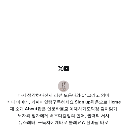
다시 생각하다
전시 리뷰 모음
나와 삶 그리고 의미
커피 이야기, 커피마쉴랭
구독하세요 Sign up
처음으로 Home
제 소개 About
짧은 인문학
불교 이해하기
도덕경 깊이읽기
노자와 장자에게 배우다
광장의 언어, 권력의 서사
뉴스레터: 구독자에게
타로 볼래요?: 잔바람 타로