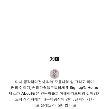
다시 생각하다
전시 리뷰 모음
나와 삶 그리고 의미
커피 이야기, 커피마쉴랭
구독하세요 Sign up
집 Home
제 소개 About
짧은 인문학
불교 이해하기
도덕경 깊이읽기
노자와 장자에게 배우다
광장의 언어, 권력의 서사
타로 볼래요? - 잔바람 타로