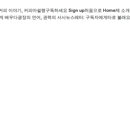
커피 이야기, 커피마쉴랭
구독하세요 Sign up
처음으로 Home
제 소개 
게 배우다
광장의 언어, 권력의 서사
뉴스레터: 구독자에게
타로 볼래요