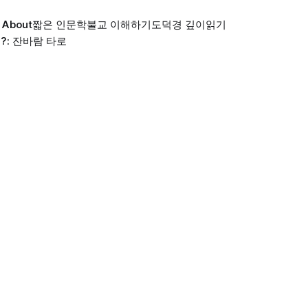
About
짧은 인문학
불교 이해하기
도덕경 깊이읽기
?: 잔바람 타로