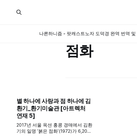
나른하니즘 - 팟캐스트
노자 도덕경 완역 번역 및 
점화
별 하나에 사랑과 점 하나에 김
환기_환기미술관 [아트렉처
연재 5]
2017년 서울 옥션 홍콩 경매에서 김환
기의 일명 ’붉은 점화’(1972)가 6,200