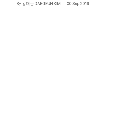
만 홍콩달러(한화 약 85억 원)에 낙찰
By 김대근 DAEGEUN KIM
30 Sep 2019
되면서 세간의 이목을 집중시켰다. 그
날 이후 김환기 작품은 다시 한 번 새
롭게 조명되었고 덩달아 한국의 현대
추상미술(특히 단색화)에 대한 세계의
관심도 높아졌다. 단연코 김환기는 현
대 한국 미술을 대표하는 주자 중 하
나이다.