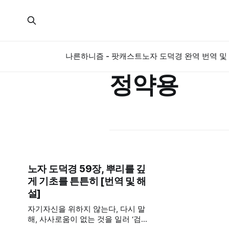
나른하니즘 - 팟캐스트
노자 도덕경 완역 번역 및 
정약용
노자 도덕경 59장, 뿌리를 깊
게 기초를 튼튼히 [번역 및 해
설]
자기자신을 위하지 않는다, 다시 말
해, 사사로움이 없는 것을 일러 ‘검