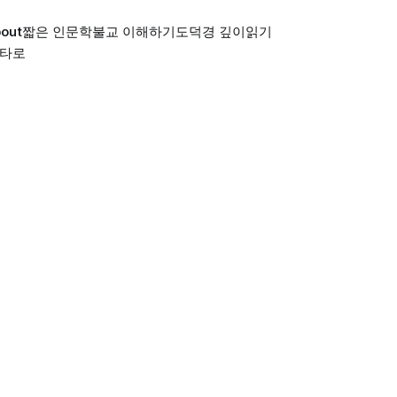
out
짧은 인문학
불교 이해하기
도덕경 깊이읽기
 타로