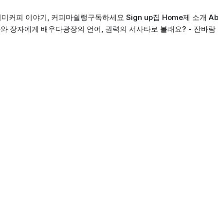
의미
커피 이야기, 커피마쉴랭
구독하세요 Sign up
집 Home
제 소개 Ab
와 장자에게 배우다
광장의 언어, 권력의 서사
타로 볼래요? - 잔바람