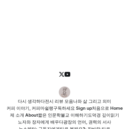
다시 생각하다
전시 리뷰 모음
나와 삶 그리고 의미
커피 이야기, 커피마쉴랭
구독하세요 Sign up
처음으로 Home
제 소개 About
짧은 인문학
불교 이해하기
도덕경 깊이읽기
노자와 장자에게 배우다
광장의 언어, 권력의 서사
뉴스레터: 구독자에게
타로 볼래요?: 잔바람 타로