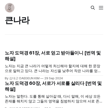
큰나라
노자 도덕경 61장, 서로 얻고 받아들이니 [번역 및
해설]
노자는 지금 큰 나라가 어떻게 처신해야 할지에 대해 한 문장
으로 말하고 있다. 큰 나라는 자신을 낮추어 작은 나라를 얻고
작은 나라는 자신을 닞추어 큰 나라를 얻는다. 서로 윈윈하는
By 김대근 DAEGEUN KIM
29 Sep 2024
일인데, 이를 위해 서로 조금씩 물러나야 한다는 의미이다. 다
노자 도덕경 60장, 서로가 서로를 살리다 [번역 및
만 이는 현실이 아닌 그래야 한다는 당위의 차원이다. 큰 나라
해설]
가 더 많은 이익을 가져갈 수밖에 없다.
노자는 말한다. 도를 통해 살아갈 때, 다시 말해, 이 세상 모든
존재를 해치지 않고 그들의 영역을 침범하지 않으며 서로 존중
해 가며 살아갈 때 온전히 살아갈 수 있다고. 그래야 덕이 돌고