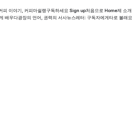
커피 이야기, 커피마쉴랭
구독하세요 Sign up
처음으로 Home
제 소개 
게 배우다
광장의 언어, 권력의 서사
뉴스레터: 구독자에게
타로 볼래요