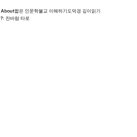
About
짧은 인문학
불교 이해하기
도덕경 깊이읽기
?: 잔바람 타로