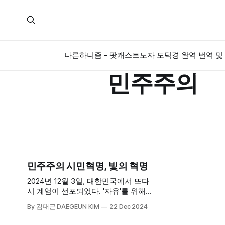
나른하니즘 - 팟캐스트
노자 도덕경 완역 번역 및 
민주주의
민주주의 시민혁명, 빛의 혁명
2024년 12월 3일, 대한민국에서 또다
시 계엄이 선포되었다. '자유'를 위해
'시민의 자유'를 막아서는 것은 모순이
By 김대근 DAEGEUN KIM
22 Dec 2024
고 헌법상 국민의 권리를 침해하는 일
이다. 다행히 시민의 저항과 국회의