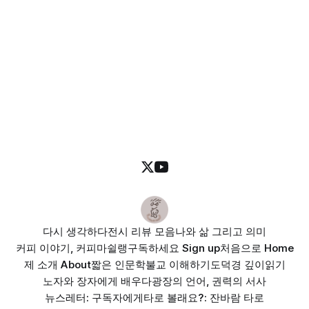
다시 생각하다
전시 리뷰 모음
나와 삶 그리고 의미
커피 이야기, 커피마쉴랭
구독하세요 Sign up
처음으로 Home
제 소개 About
짧은 인문학
불교 이해하기
도덕경 깊이읽기
노자와 장자에게 배우다
광장의 언어, 권력의 서사
뉴스레터: 구독자에게
타로 볼래요?: 잔바람 타로