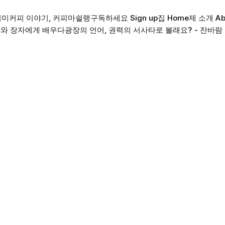
의미
커피 이야기, 커피마쉴랭
구독하세요 Sign up
집 Home
제 소개 Ab
와 장자에게 배우다
광장의 언어, 권력의 서사
타로 볼래요? - 잔바람