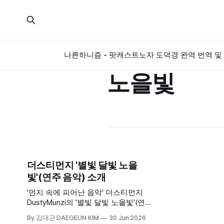
나른하니즘 - 팟캐스트
노자 도덕경 완역 번역 및 
노을빛
더스티먼지 '별빛 달빛 노을
빛'(연주 음악) 소개
'먼지 속에 피어난 음악' 더스티먼지
DustyMunzi의 '별빛 달빛 노을빛'(연
주 음악)을 소개한다. 부제는 '저녁부
By 김대근 DAEGEUN KIM
30 Jun 2026
터 아침까지' 컨셉으로, 저녁 노을과