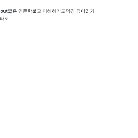
out
짧은 인문학
불교 이해하기
도덕경 깊이읽기
 타로