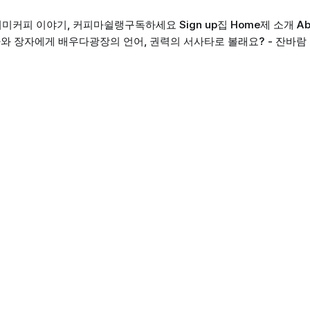
의미
커피 이야기, 커피마쉴랭
구독하세요 Sign up
집 Home
제 소개 Ab
와 장자에게 배우다
광장의 언어, 권력의 서사
타로 볼래요? - 잔바람