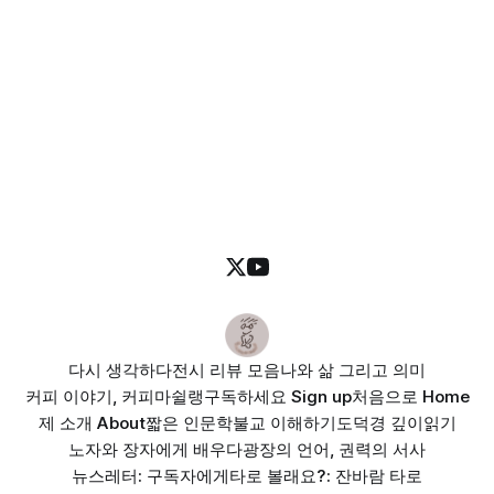
다시 생각하다
전시 리뷰 모음
나와 삶 그리고 의미
커피 이야기, 커피마쉴랭
구독하세요 Sign up
처음으로 Home
제 소개 About
짧은 인문학
불교 이해하기
도덕경 깊이읽기
노자와 장자에게 배우다
광장의 언어, 권력의 서사
뉴스레터: 구독자에게
타로 볼래요?: 잔바람 타로