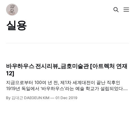
실용
바우하우스 전시리뷰_금호미술관 [아트렉처 연재
12]
지금으로부터 100여 년 전, 제1차 세계대전이 끝난 직후인
1919년 독일에서 ‘바우하우스’라는 예술 학교가 설립되었다.
‘바우하우스’란 ‘집을 짓다’는 뜻이다. 1차 세계대전의 패전국이
By 김대근 DAEGEUN KIM
01 Dec 2019
었던 독일은 국가 재건이 필요했다. 대단한 건축가이자 바우하
우스 초대 학장이었던 발터 그로피우스 역시 건축을 통해 새로
운 사회 건설에 기여하고자 했다.