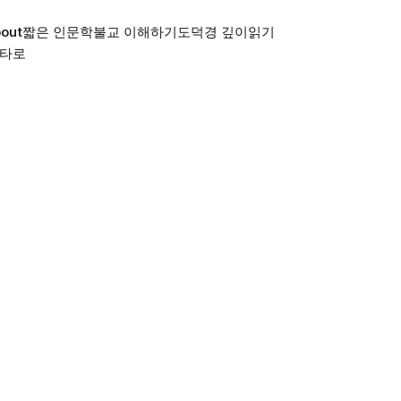
out
짧은 인문학
불교 이해하기
도덕경 깊이읽기
 타로