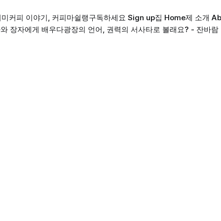
의미
커피 이야기, 커피마쉴랭
구독하세요 Sign up
집 Home
제 소개 Ab
와 장자에게 배우다
광장의 언어, 권력의 서사
타로 볼래요? - 잔바람