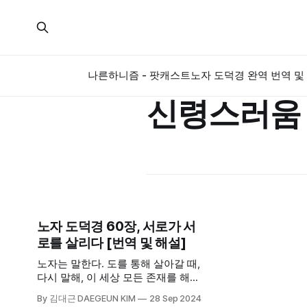
나른하니즘 - 팟캐스트
노자 도덕경 완역 번역 및 
신령스러움
노자 도덕경 60장, 서로가 서
로를 살리다 [번역 및 해설]
노자는 말한다. 도를 통해 살아갈 때,
다시 말해, 이 세상 모든 존재를 해치
지 않고 그들의 영역을 침범하지 않으
By 김대근 DAEGEUN KIM
28 Sep 2024
며 서로 존중해 가며 살아갈 때 온전