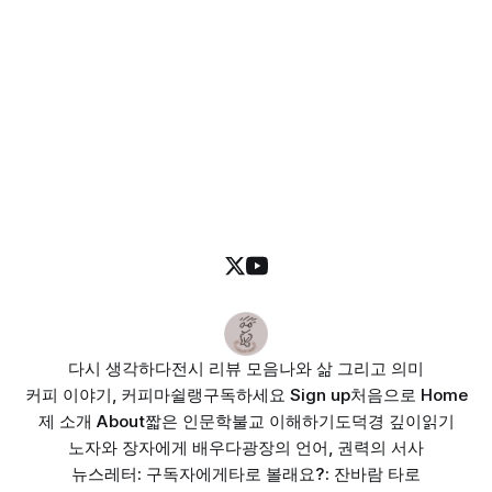
다시 생각하다
전시 리뷰 모음
나와 삶 그리고 의미
커피 이야기, 커피마쉴랭
구독하세요 Sign up
처음으로 Home
제 소개 About
짧은 인문학
불교 이해하기
도덕경 깊이읽기
노자와 장자에게 배우다
광장의 언어, 권력의 서사
뉴스레터: 구독자에게
타로 볼래요?: 잔바람 타로