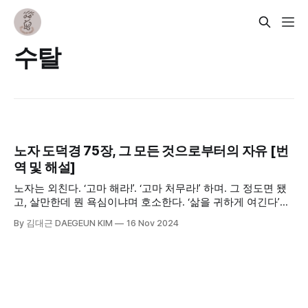
수탈
노자 도덕경 75장, 그 모든 것으로부터의 자유 [번
역 및 해설]
노자는 외친다. ‘고마 해라!’. ‘고마 처무라!’ 하며. 그 정도면 됐
고, 살만한데 뭔 욕심이냐며 호소한다. ‘삶을 귀하게 여긴다’는
것은 반어적 표현으로 보아야 한다. 밥 한 그릇 더 먹고, 밥에
By 김대근 DAEGEUN KIM
16 Nov 2024
금가루라도 뿌려먹는다고 인생이 더 낫고, 그런다고 영생을 누
리는 것도 아니다. 대체 뭘 얼마나 잘 살겠다고!