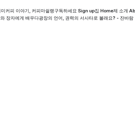
의미
커피 이야기, 커피마쉴랭
구독하세요 Sign up
집 Home
제 소개 Ab
와 장자에게 배우다
광장의 언어, 권력의 서사
타로 볼래요? - 잔바람