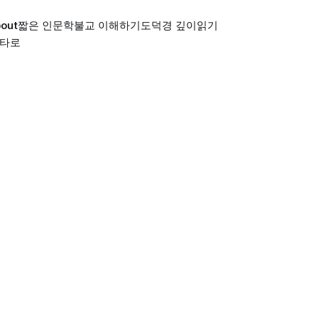
out
짧은 인문학
불교 이해하기
도덕경 깊이읽기
 타로