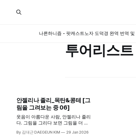
나른하니즘 - 팟캐스트
노자 도덕경 완역 번역 및 
투어리스트
안젤리나 졸리_목탄&콩테 [그
림을 그려보는 중 06]
웃음이 아름다운 사람, 안젤리나 졸리
다. 그림을 그리다 보면 그림을 더 자
세히 바라본다. 생각보다 각진 하관,
By 김대근 DAEGEUN KIM
29 Jan 2026
조금은 길쭉한 얼굴. 실제보다 못한