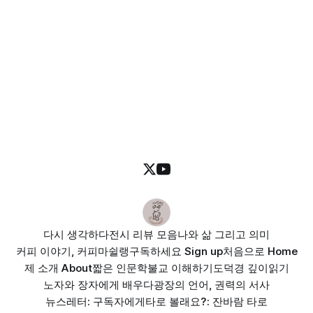
다시 생각하다
전시 리뷰 모음
나와 삶 그리고 의미
커피 이야기, 커피마쉴랭
구독하세요 Sign up
처음으로 Home
제 소개 About
짧은 인문학
불교 이해하기
도덕경 깊이읽기
노자와 장자에게 배우다
광장의 언어, 권력의 서사
뉴스레터: 구독자에게
타로 볼래요?: 잔바람 타로