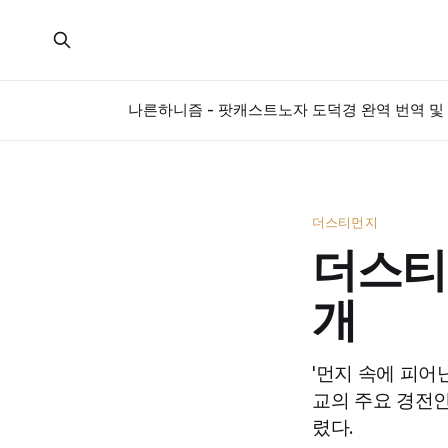
나른하니즘 - 팟캐스트
노자 도덕경 완역 번역 및 
더스티먼지
더스티먼
개
'먼지 속에 피어난
교의 주요 경전인
렸다.