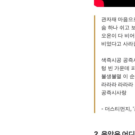
관자재 마음으로
숨 하나 쉬고 
오온이 다 비어
비었다고 사라질
색즉시공 공즉
텅 빈 가운데 
불생불멸 이 순
라라라 라라라
공즉시사랑
- 더스티먼지, 
2. 음악은 어