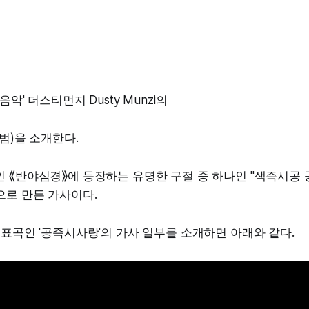
음악' 더스티먼지 Dusty Munzi의
앨범)을 소개한다.
인 ⟪반야심경⟫에 등장하는 유명한 구절 중 하나인 "색즉시공
으로 만든 가사이다.
대표곡인 '공즉시사랑'의 가사 일부를 소개하면 아래와 같다.