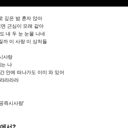
 깊은 밤 혼자 앉아
보면 근심이 모래 같아
도 내 두 눈 눈물 나네
까 이 사랑 이 상처들
시사랑
피는 나
간 안에 떠나가도 이미 와 있어
 라라라라
'공즉시사랑'
디에서?