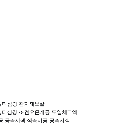
밀타심경 관자재보살
타심경 조견오온개공 도일체고액
공 공즉시색 색즉시공 공즉시색