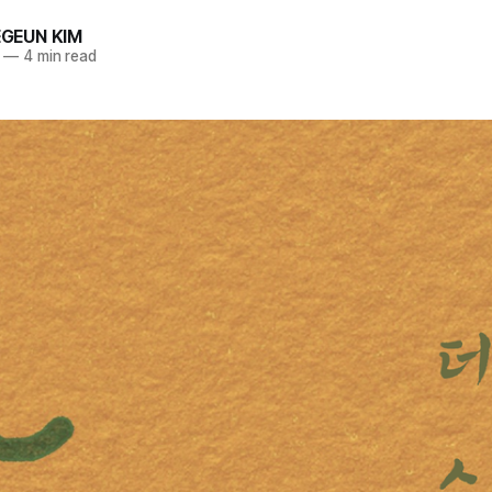
GEUN KIM
—
4 min read