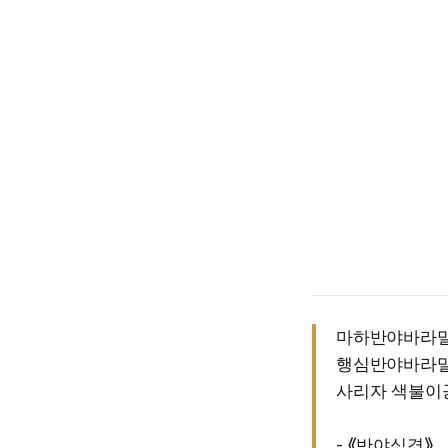
마하반야바라
행심반야바라밀
사리자 색불이
- ⟪반야심경⟫