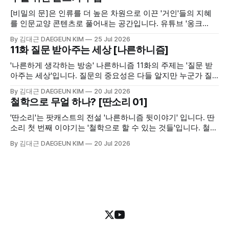
[비밀의 문]은 인류를 더 높은 차원으로 이끈 '거인'들의 지혜
를 인문교양 콘텐츠로 풀어내는 공간입니다. 유튜브 '옹크
OnCr'에서 고품격 영상으로, 블로그 '바스락'에서 깊이 있는 해
By 김대근 DAEGEUN KIM
25 Jul 2026
설과 정리 노트로 여러분을 만납니다. [모두를 위한 글쓰기 수
11화 질문 받아주는 세상 [나른하니즘]
업]은 학생과 수험생들의 문해력 향상과 서술형 글쓰기 실전
연습을 돕기 위한 교육 활동으로 [비밀의 문]과 연계되어 제공
'나른하게 생각하는 방송' 나른하니즘 11화의 주제는 '질문 받
합니다.
아주는 세상'입니다. 질문의 중요성은 다들 알지만 누군가 질
문을 하면 이를 쉽게 받아주는지는 의문입니다. 서로가 서로에
By 김대근 DAEGEUN KIM
20 Jul 2026
게 질문하는 것이 어렵고 꺼려지는 세상이라면 그 어떤 누구가
철학으로 무얼 하나? [딴소리 01]
질문을 던질 수 있을까요. 나른하니즘 11화에서는 여기에 대해
생각해 보는 시간을 가져보았습니다.
'딴소리'는 팟캐스트의 전설 '나른하니즘 뒷이야기' 입니다. 딴
소리 첫 번째 이야기는 '철학으로 할 수 있는 것들'입니다. 철학
의 중요성이나 가치가 점점 떨어져가는 현대 사회에서 철학으
By 김대근 DAEGEUN KIM
20 Jul 2026
로 할 수 있는 것들, 그리고 저 자신이 할 수 있는 것들에 대해
생각해 보는 시간을 가졌습니다.