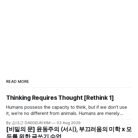
READ MORE
Thinking Requires Thought [Rethink 1]
Humans possess the capacity to think, but if we don't use
it, we're no different from animals. Humans are merely
animals with the capacity to think. Whether or not we use
By 김대근 DAEGEUN KIM
03 Aug 2026
that capacity is the fork in the road that determines our
[비밀의 문] 윤동주의 ⟨서시⟩, 부끄러움의 미학 x 모
humanity.
두를 위한 글쓰기 수업