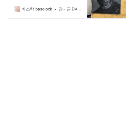
그리기 가장 어려웠던 부분은 그의
곱슬곱슬한 흑인 특유의 머리카락이
바스락 basolock
김대근 DAEGEUN KIM
었다.