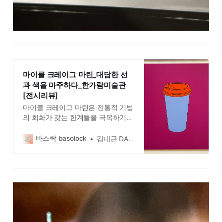
마이클 크레이그 마틴_대담한 선
과 색을 마주하다_한가람미술관
[전시리뷰]
마이클 크레이그 마틴은 전통적 기법
의 회화가 갖는 한계들을 극복하기
위한 다양한 시도를 해왔다. 작품의
대상을 화폭 한가득 담아내거나 캔버
바스락 basolock
김대근 DAEGEUN KIM
스 모서리에 위치시키거나 아주 크게
확대하는 등의 방식이 그러하다. 또
한 대상들을 똑같은 크기로 배치하거
나 겹쳐서 배치하는 등의 구성을 통
해 새로운 느낌을 만들어냈다.