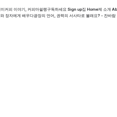
의미
커피 이야기, 커피마쉴랭
구독하세요 Sign up
집 Home
제 소개 Ab
와 장자에게 배우다
광장의 언어, 권력의 서사
타로 볼래요? - 잔바람