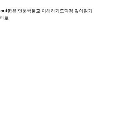
out
짧은 인문학
불교 이해하기
도덕경 깊이읽기
 타로