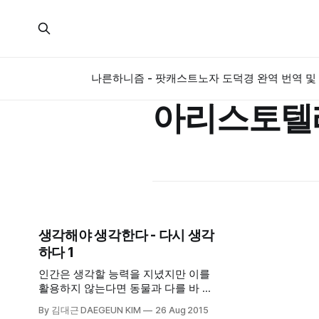
나른하니즘 - 팟캐스트
노자 도덕경 완역 번역 및 
아리스토텔
생각해야 생각한다 - 다시 생각
하다 1
인간은 생각할 능력을 지녔지만 이를
활용하지 않는다면 동물과 다를 바 없
다. 먹고 살겠다고 아등바등하는 것은
By 김대근 DAEGEUN KIM
26 Aug 2015
동물도 마찬가지이고, 생존의 문제에