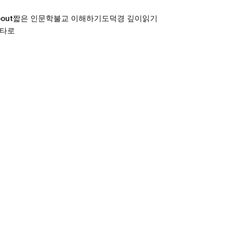
out
짧은 인문학
불교 이해하기
도덕경 깊이읽기
 타로