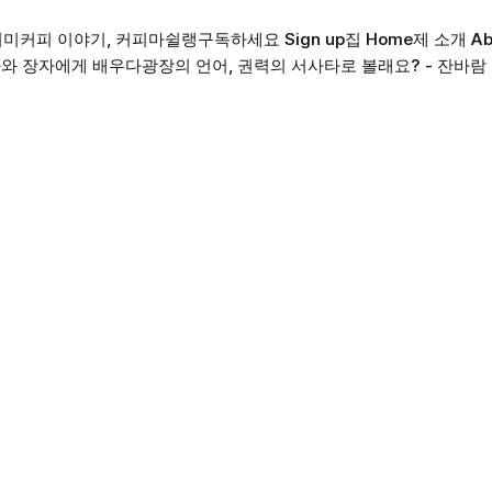
의미
커피 이야기, 커피마쉴랭
구독하세요 Sign up
집 Home
제 소개 Ab
와 장자에게 배우다
광장의 언어, 권력의 서사
타로 볼래요? - 잔바람