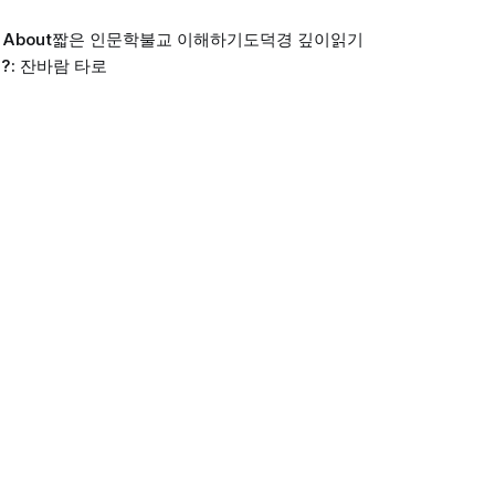
About
짧은 인문학
불교 이해하기
도덕경 깊이읽기
?: 잔바람 타로