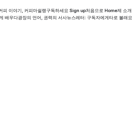
커피 이야기, 커피마쉴랭
구독하세요 Sign up
처음으로 Home
제 소개 
게 배우다
광장의 언어, 권력의 서사
뉴스레터: 구독자에게
타로 볼래요