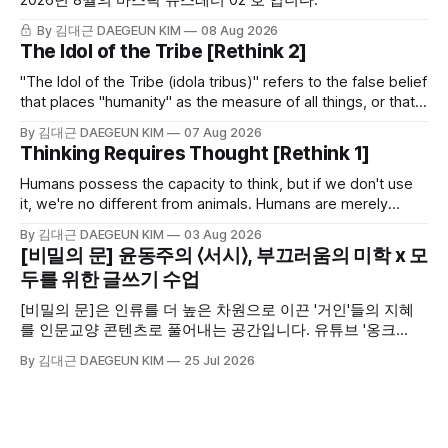
2026년 8월의 바스락 뉴스레터 02 호 입니다.
By 김대근 DAEGEUN KIM
08 Aug 2026
The Idol of the Tribe [Rethink 2]
"The Idol of the Tribe (idola tribus)" refers to the false belief
that places "humanity" as the measure of all things, or that
cannot escape the limits of being human. This piece looks
By 김대근 DAEGEUN KIM
07 Aug 2026
at the first of the four idols proposed by Bacon, the 16th–
Thinking Requires Thought [Rethink 1]
17th century English philosopher and scientist.
Humans possess the capacity to think, but if we don't use
it, we're no different from animals. Humans are merely
animals with the capacity to think. Whether or not we use
By 김대근 DAEGEUN KIM
03 Aug 2026
that capacity is the fork in the road that determines our
[비밀의 문] 윤동주의 ⟨서시⟩, 부끄러움의 미학 x 모
humanity.
두를 위한 글쓰기 수업
[비밀의 문]은 인류를 더 높은 차원으로 이끈 '거인'들의 지혜
를 인문교양 콘텐츠로 풀어내는 공간입니다. 유튜브 '옹크
OnCr'에서 고품격 영상으로, 블로그 '바스락'에서 깊이 있는 해
By 김대근 DAEGEUN KIM
25 Jul 2026
설과 정리 노트로 여러분을 만납니다. [모두를 위한 글쓰기 수
업]은 학생과 수험생들의 문해력 향상과 서술형 글쓰기 실전
연습을 돕기 위한 교육 활동으로 [비밀의 문]과 연계되어 제공
합니다.