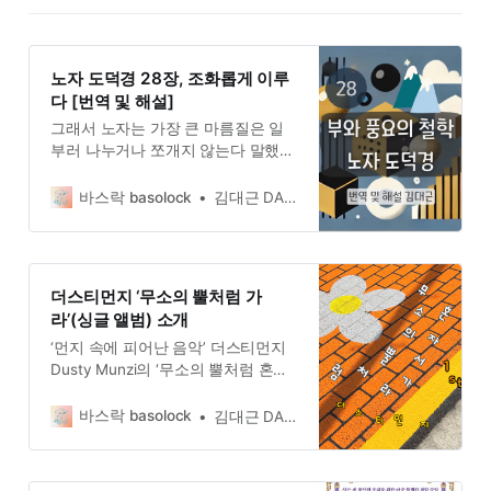
노자 도덕경 28장, 조화롭게 이루
다 [번역 및 해설]
그래서 노자는 가장 큰 마름질은 일
부러 나누거나 쪼개지 않는다 말했
다. 하늘의 때를 기다려, 자연스레 모
든 것이 운동과 변화를 시작할 때에
바스락 basolock
김대근 DAEGEUN KIM
맞춰 일을 벌인다. 그리하여 현자는
힘들이지 않고 무리없이 세상을 이끌
어나간다. 그의 다스림을 받는 백성
들 역시 태평성대를 누릴 수 있다.
더스티먼지 ‘무소의 뿔처럼 가
라’(싱글 앨범) 소개
‘먼지 속에 피어난 음악’ 더스티먼지
Dusty Munzi의 ‘무소의 뿔처럼 혼자
서 가라’(싱글 앨범)를 소개한다. 불교
의 초기 경전인 숫타니파타에 등장하
바스락 basolock
김대근 DAEGEUN KIM
는 구절이다. 이를 바탕으로 한 가사
를 힙합과 소울로 버무렸다.