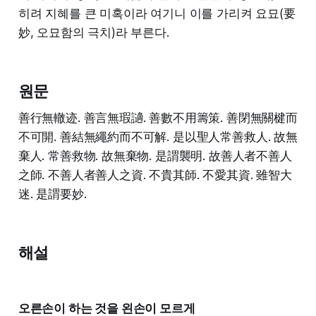
히려 지혜를 큰 미혹이라 여기니 이를 가리켜 요묘(要
妙, 오묘함의 극치)라 부른다.
원문
善行無轍迹. 善言無瑕讁. 善數不用籌策. 善閉無關楗而
不可開. 善結無繩約而不可解. 是以聖人常善救人. 故無
棄人. 常善救物. 故無棄物. 是謂襲明. 故善人者不善人
之師. 不善人者善人之資. 不貴其師. 不愛其資. 雖智大
迷. 是謂要妙.
해설
오른손이 하는 것을 왼손이 모르게