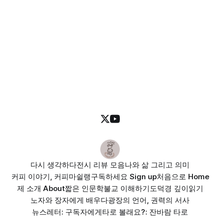
다시 생각하다
전시 리뷰 모음
나와 삶 그리고 의미
커피 이야기, 커피마쉴랭
구독하세요 Sign up
처음으로 Home
제 소개 About
짧은 인문학
불교 이해하기
도덕경 깊이읽기
노자와 장자에게 배우다
광장의 언어, 권력의 서사
뉴스레터: 구독자에게
타로 볼래요?: 잔바람 타로