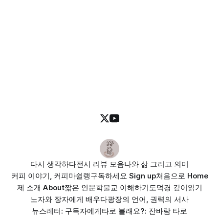
다시 생각하다
전시 리뷰 모음
나와 삶 그리고 의미
커피 이야기, 커피마쉴랭
구독하세요 Sign up
처음으로 Home
제 소개 About
짧은 인문학
불교 이해하기
도덕경 깊이읽기
노자와 장자에게 배우다
광장의 언어, 권력의 서사
뉴스레터: 구독자에게
타로 볼래요?: 잔바람 타로