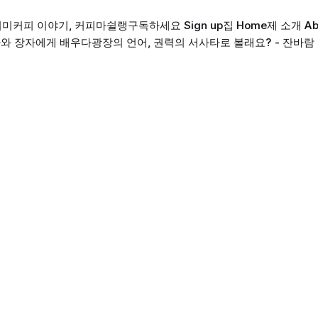
의미
커피 이야기, 커피마쉴랭
구독하세요 Sign up
집 Home
제 소개 Ab
와 장자에게 배우다
광장의 언어, 권력의 서사
타로 볼래요? - 잔바람