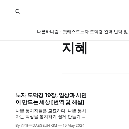
나른하니즘 - 팟캐스트
노자 도덕경 완역 번역 및 
지혜
노자 도덕경 19장, 일상과 시민
이 만드는 세상 [번역 및 해설]
나쁜 통치자들은 교묘하다. 나쁜 통치
자는 백성을 통치하기 쉽게 만들기 때
문이다. 백성들 스스로 자신들이 옳다
By 김대근 DAEGEUN KIM
15 May 2024
믿는 것을 행하도록 하는 것 같지만,