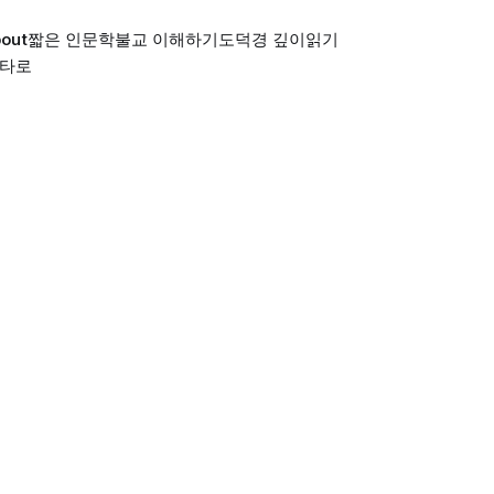
out
짧은 인문학
불교 이해하기
도덕경 깊이읽기
 타로