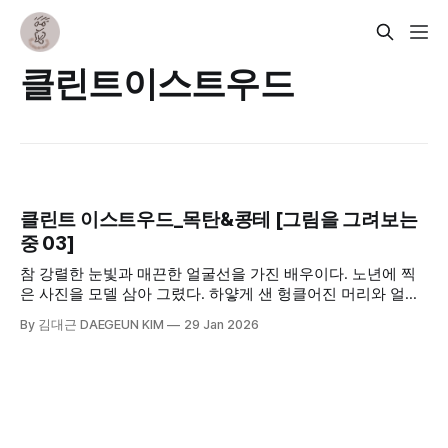
클린트이스트우드
클린트 이스트우드_목탄&콩테 [그림을 그려보는
중 03]
참 강렬한 눈빛과 매끈한 얼굴선을 가진 배우이다. 노년에 찍
은 사진을 모델 삼아 그렸다. 하얗게 샌 헝클어진 머리와 얼굴
과 목에 남은 온갖 주름, 그리고 그런 것들 속에 감추어진 날카
By 김대근 DAEGEUN KIM
29 Jan 2026
로운 눈매와 그윽히 바라보는 눈빛이 매력적이다. 무엇보다 눈
이 화령점정이다.