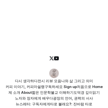
다시 생각하다
전시 리뷰 모음
나와 삶 그리고 의미
커피 이야기, 커피마쉴랭
구독하세요 Sign up
처음으로 Home
제 소개 About
짧은 인문학
불교 이해하기
도덕경 깊이읽기
노자와 장자에게 배우다
광장의 언어, 권력의 서사
뉴스레터: 구독자에게
타로 볼래요?: 잔바람 타로