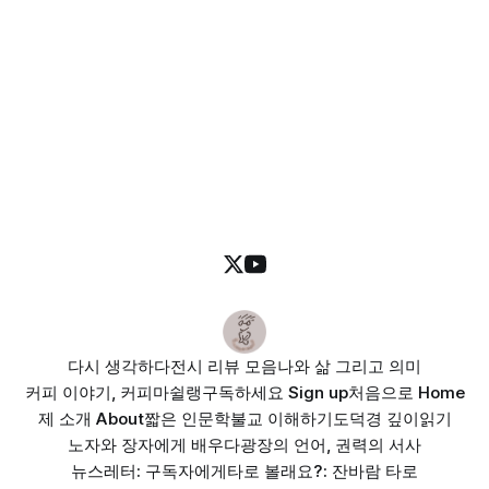
다시 생각하다
전시 리뷰 모음
나와 삶 그리고 의미
커피 이야기, 커피마쉴랭
구독하세요 Sign up
처음으로 Home
제 소개 About
짧은 인문학
불교 이해하기
도덕경 깊이읽기
노자와 장자에게 배우다
광장의 언어, 권력의 서사
뉴스레터: 구독자에게
타로 볼래요?: 잔바람 타로